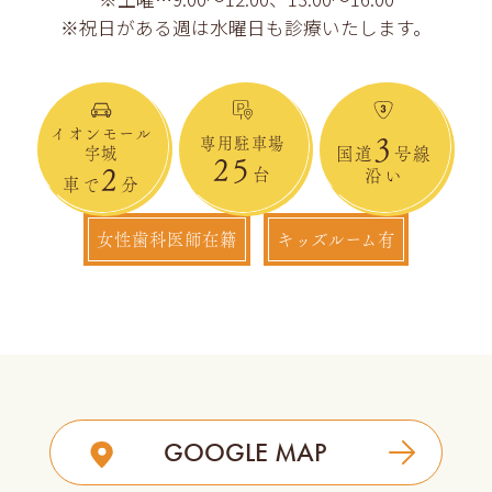
※祝日がある週は水曜日も診療いたします。
イオンモール
3
専用駐車場
宇城
国道
号線
25
2
台
沿い
車で
分
女性歯科医師在籍
キッズルーム有
GOOGLE MAP