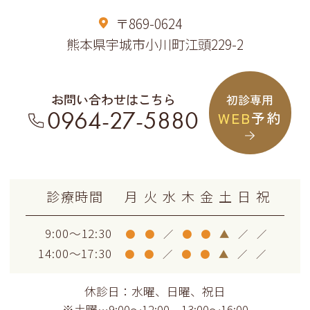
〒869-0624
熊本県宇城市小川町江頭229-2
お問い合わせはこちら
初診専用
0964-27-5880
WEB
予約
診療時間
月
火
水
木
金
土
日
祝
9:00～12:30
●
●
／
●
●
▲
／
／
14:00～17:30
●
●
／
●
●
▲
／
／
休診日：水曜、日曜、祝日
※土曜…9:00～12:00、13:00～16:00