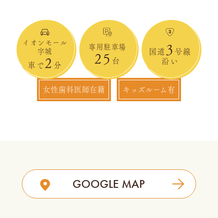
イオンモール
3
専用駐車場
宇城
国道
号線
25
2
台
沿い
車で
分
女性歯科医師在籍
キッズルーム有
GOOGLE MAP