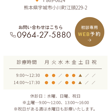
〒869-0624
熊本県宇城市小川町江頭229-2
お問い合わせはこちら
初診専用
0964-27-5880
WEB
予約
診療時間
月
火
水
木
金
土
日
祝
9:00～12:30
●
●
／
●
●
▲
／
／
14:00～17:30
●
●
／
●
●
▲
／
／
休診日：水曜、日曜、祝日
※土曜…9:00～12:00、13:00～16:00
※祝日がある週は水曜日も診療いたします。