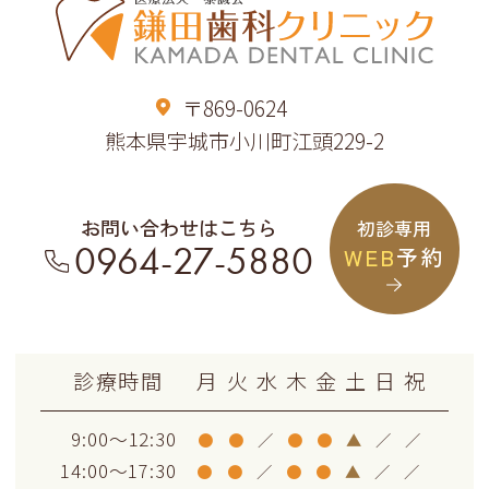
〒869-0624
熊本県宇城市小川町江頭229-2
お問い合わせはこちら
初診専用
0964-27-5880
WEB
予約
診療時間
月
火
水
木
金
土
日
祝
9:00～12:30
●
●
／
●
●
▲
／
／
14:00～17:30
●
●
／
●
●
▲
／
／