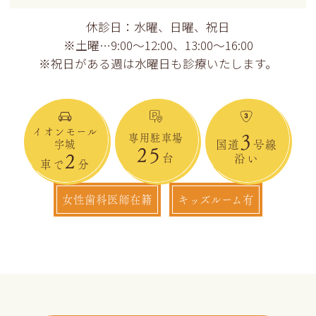
休診日：水曜、日曜、祝日
※土曜…9:00～12:00、13:00～16:00
※祝日がある週は水曜日も診療いたします。
イオンモール
3
専用駐車場
宇城
国道
号線
25
2
台
沿い
車で
分
女性歯科医師在籍
キッズルーム有