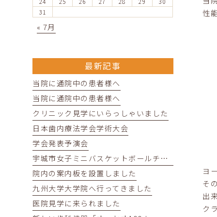
24
25
26
27
28
29
30
性
31
« 7月
最新記事
当院に通院中の患者様へ
当院に通院中の患者様へ
クリニック見学にいらっしゃいました
日本歯内療法学会学術大会
学会発表予演会
宇城市女子ミニバスケットボールチームHYPER BEATの皆さんが来院してくれました！
ヨ
院内の案内板を設置しました
そ
九州大学大学院へ行ってきました
出
医院見学に来られました
ク