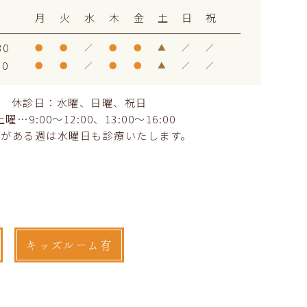
月
火
水
木
金
土
日
祝
30
●
●
／
●
●
▲
／
／
30
●
●
／
●
●
▲
／
／
休診日：水曜、日曜、祝日
曜…9:00～12:00、13:00～16:00
日がある週は水曜日も診療いたします。
キッズルーム有