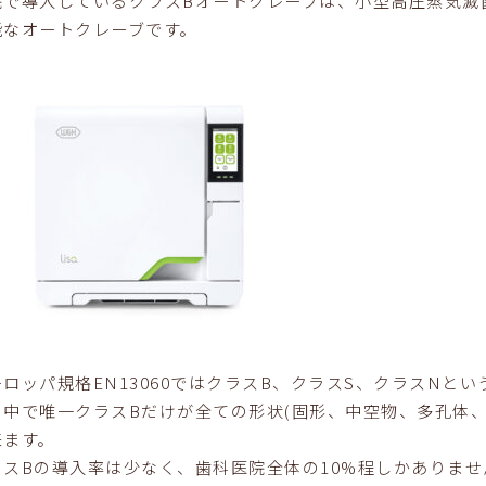
能なオートクレーブです。
ーロッパ規格EN13060ではクラスB、クラスS、クラスNと
の中で唯一クラスBだけが全ての形状(固形、中空物、多孔体
来ます。
ラスBの導入率は少なく、歯科医院全体の10%程しかありませ