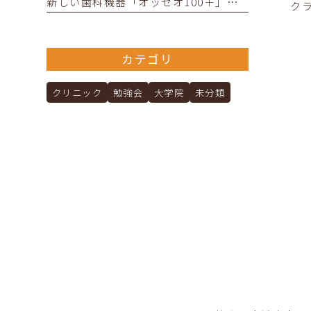
新しい歯科機器「オッセオ100＋」を導入しました
ク
カテゴリ
クリニック
勉強会
大学院
未分類