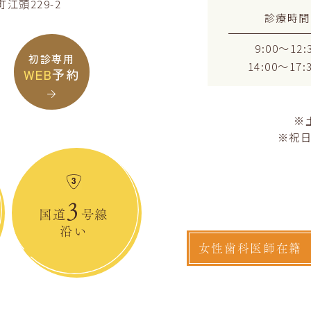
江頭229-2
診療時間
9:00～12:
初診専用
14:00～17:
WEB
予約
※土
※祝
3
国道
号線
沿い
女性歯科医師在籍